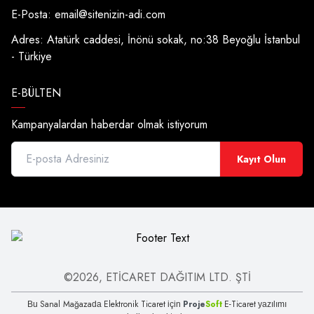
E-Posta:
email@sitenizin-adi.com
Adres: Atatürk caddesi, İnönü sokak, no:38 Beyoğlu İstanbul
- Türkiye
E-BÜLTEN
Kampanyalardan haberdar olmak istiyorum
Kayıt Olun
©2026, ETİCARET DAĞITIM LTD. ŞTİ
Sanal Mağaza
Elektronik Ticaret
Proje
Soft
E-Ticaret
Bu
da
için
yazılımı