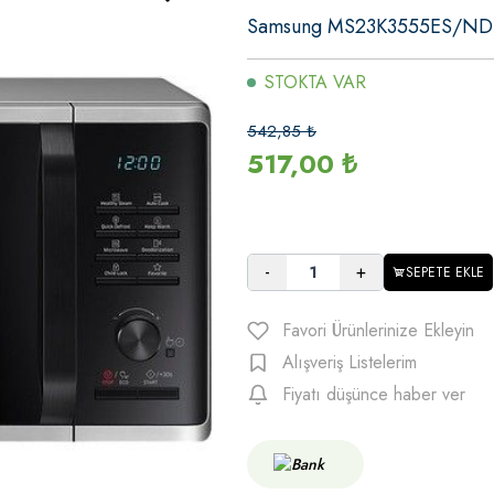
Samsung MS23K3555ES/ND 23
STOKTA VAR
542,85
₺
517,00
₺
-
+
SEPETE EKLE
Favori Ürünlerinize Ekleyin
Alışveriş Listelerim
Fiyatı düşünce haber ver