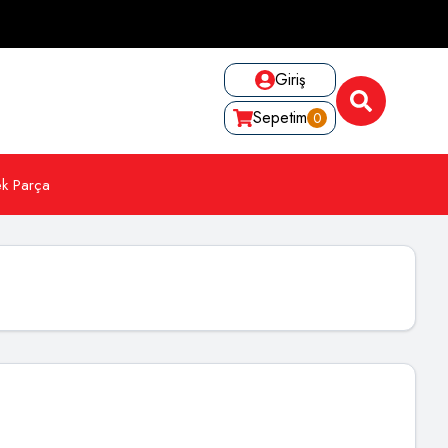
Giriş
Sepetim
0
k Parça