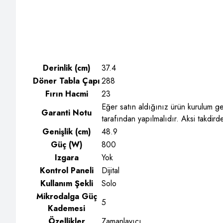
Derinlik (cm)
37.4
Döner Tabla Çapı
288
Fırın Hacmi
23
Eğer satın aldığınız ürün kurulum ger
Garanti Notu
tarafından yapılmalıdır. Aksi takdird
Genişlik (cm)
48.9
Güç (W)
800
Izgara
Yok
Kontrol Paneli
Dijital
Kullanım Şekli
Solo
Mikrodalga Güç
5
Kademesi
Özellikler
Zamanlayıcı