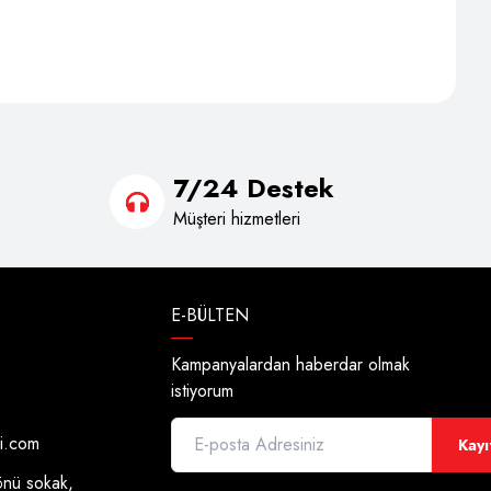
7/24 Destek
Müşteri hizmetleri
E-BÜLTEN
Kampanyalardan haberdar olmak
istiyorum
di.com
Kayı
önü sokak,