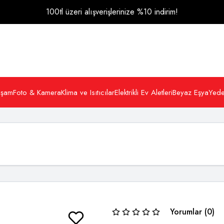
100tl üzeri alışverişlerinize %10 indirim!
Yaşam
Foto & Kamera
Klima ve Isıtıcılar
Elektrikli Ev Aletleri
Beyaz Eşya
Yede
Yorumlar (0)