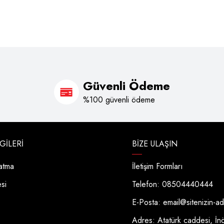
Güvenli Ödeme
%100 güvenli ödeme
LGILERI
BIZE ULAŞIN
latma
İletişim Formları
esi
Telefon: 08504440444
E-Posta:
email@sitenizin-a
Adres: Atatürk caddesi, İn